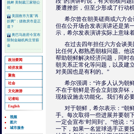
段”的演讲时说，有关朝核问题
挑衅 美制裁三家朝公
屡遭挫折，但至少形成了行动
司
美国救市方案“再
希尔曾在朝美磋商或六方会
折腾”：拯救房市是正
但在公开场合发表演讲还是第
道？
示，希尔发表演讲实际上意味
奥巴马政府今宣布
限制金融机构主管薪
在过去四年担任六方会谈美
金
比任何人都熟悉朝核问题。他说
帮助朝鲜解决经济问题，同时
政治要闻
朝关系正常化等问题，以及建
经济发展
对美国也是有利的。”
聚焦
希尔强调：“许多人认为朝
社会
不在于朝鲜是否会立刻放弃钚
文化旅游
现核设施去功能化。我们有必要
记者站
English
对于朝鲜，希尔表示：“朝
手。每次取得一些进展并要朝
视频
一定会宣布‘时间到’。”他说：
图片
城市服务
一下，如果一名篮球选手正要