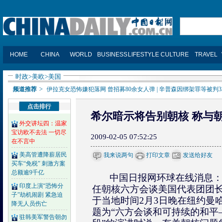
时政
>
美欧
>
美国
>
频道推荐
伊拉克女恐怖嫌犯落网 曾招募80余女人弹
|
辛普森因绑架罪等被判3
点击排行
希尔暗示将告别朝核 称与
外交讲坛四：温家
宝访欧不去法 一切尽
2009-02-05 07:52:25
在不言中
美高管遭降薪居民
我来说两句
打印文章
发送给好友
买车“免税” 刺激方案
总额逾9千亿
中国日报网环球在线消息：
印度上演“恐怖分
任朝核六方会谈美国代表团团
子”劫机闹剧 紧急迫
于当地时间2月3日晚在纽约曼哈
降无人员伤亡
题为“六方会谈和可持续的和平
驻韩美军警告朝勿