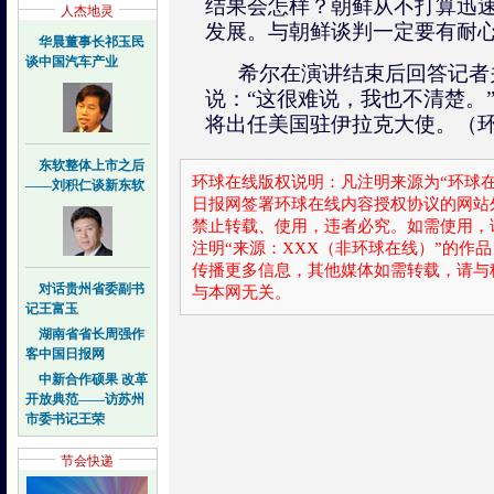
结果会怎样？朝鲜从不打算迅
人杰地灵
发展。与朝鲜谈判一定要有耐心
华晨董事长祁玉民
谈中国汽车产业
希尔在演讲结束后回答记者
说：“这很难说，我也不清楚。
将出任美国驻伊拉克大使。（
东软整体上市之后
环球在线版权说明：凡注明来源为“环球在
——刘积仁谈新东软
日报网签署环球在线内容授权协议的网站
禁止转载、使用，违者必究。如需使用，请与0
注明“来源：XXX（非环球在线）”的作
传播更多信息，其他媒体如需转载，请与
对话贵州省委副书
与本网无关。
记王富玉
湖南省省长周强作
客中国日报网
中新合作硕果 改革
开放典范——访苏州
市委书记王荣
节会快递