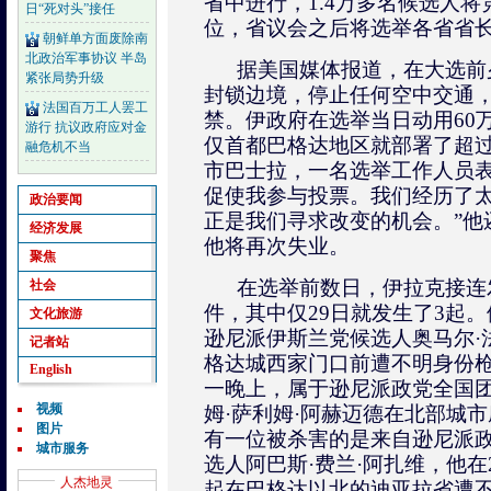
省中进行，1.4万多名候选人将
日“死对头”接任
位，省议会之后将选举各省省
朝鲜单方面废除南
北政治军事协议 半岛
据美国媒体报道，在大选前
紧张局势升级
封锁边境，停止任何空中交通
法国百万工人罢工
禁。伊政府在选举当日动用60
游行 抗议政府应对金
仅首都巴格达地区就部署了超过
融危机不当
市巴士拉，一名选举工作人员表
促使我参与投票。我们经历了
政治要闻
正是我们寻求改变的机会。”他
经济发展
他将再次失业。
聚焦
在选举前数日，伊拉克接连
社会
件，其中仅29日就发生了3起。
文化旅游
逊尼派伊斯兰党候选人奥马尔·法
记者站
格达城西家门口前遭不明身份
English
一晚上，属于逊尼派政党全国
视频
姆·萨利姆·阿赫迈德在北部城
图片
有一位被杀害的是来自逊尼派
城市服务
选人阿巴斯·费兰·阿扎维，他在
人杰地灵
起在巴格达以北的迪亚拉省遭