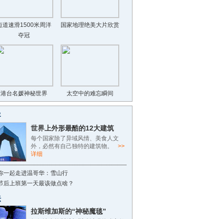
短道速滑1500米周洋
国家地理绝美大片欣赏
夺冠
港台名媛神秘世界
太空中的难忘瞬间
客
世界上外形最酷的12大建筑
每个国家除了异域风情、美食人文
外，必然有自己独特的建筑物。
>>
详细
你一起走进温哥华：雪山行
节后上班第一天最该做点啥？
坛
拉斯维加斯的“神秘魔毯”