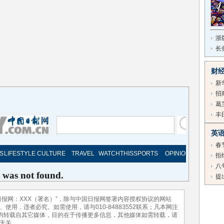
浙
长
财
新
招
葛
丰
英
春
拒
八
提
报网：XXX（署名）”，除与中国日报网签署内容授权协议的网站
用，违者必究。如需使用，请与010-84883552联系；凡本网注
，均转载自其它媒体，目的在于传播更多信息，其他媒体如需转载，请
无关。