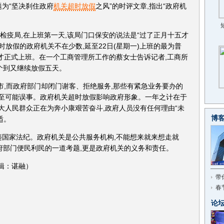
为“坚决刹住政府
机关超时放假
之风”的时评文章,指出“政府机
疫局,在上班第一天,该局门口保安的说法是“过了正月十五才
时放假的政府机关不在少数,延至22日(星期一)上班的最为普
节才正式上班。在一个工商管理所工作的蔡女士告诉记者,工商所
个到又继续放假五天。
市,而政府部门却闭门谢客、拒绝服务,那些有紧急业务要办的
甚至可能误事。政府机关超时放假影响政府形象。一年之计在于
广大人民群众正在为奔小康艰苦奋斗,政府人员没有任何理由“未
博
适。
国家法纪。政府机关是公共服务机构,不能想来就来想走就
府部门便民利民的一道考题,更是政府机关的义务和责任。
辑：谌融）
带
春
论