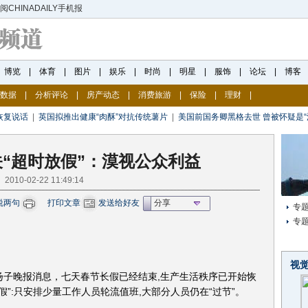
数据
|
分析评论
|
房产动态
|
消费旅游
|
保险
|
理财
|
恢复说话
|
英国拟推出健康“肉酥”对抗传统薯片
|
美国前国务卿黑格去世 曾被怀疑是“
“超时放假”：漠视公众利益
2010-02-22 11:49:14
说两句
打印文章
发送给好友
分享
专
专
视
子晚报消息，七天春节长假已经结束,生产生活秩序已开始恢
假”:只安排少量工作人员轮流值班,大部分人员仍在“过节”。