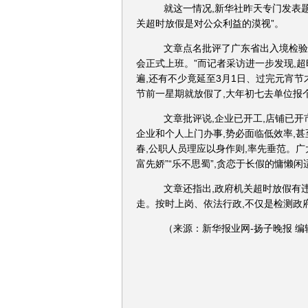
就这一情况,新华社昨天专门发表题
关超时放假是对公众利益的漠视”。
文章点名批评了广东省出入境检验检
会正式上班。”而记者采访进一步发现,超
遍,还有不少竟延至3月1日、过完元宵
节前一星期就放假了,大年初七去单位报
文章批评说,企业已开工,店铺已开
企业和个人上门办事,势必面临低效率,
春,公职人员理应以身作则,率先垂范。
富先娇”“乐不思蜀”,贪恋于长假的慵懒闲
文章还指出,政府机关超时放假有违
走。按时上岗、依法行政,不仅是检测政
（来源：新华报业网-扬子晚报 编