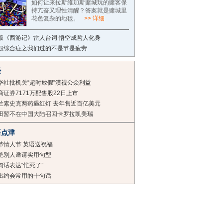
如何让来拉斯维加斯赌城玩的赌客保
持亢奋又理性清醒？答案就是赌城里
花色复杂的地毯。
>> 详细
版《西游记》雷人台词 悟空成哲人化身
假综合症之我们过的不是节是疲劳
经
华社批机关“超时放假”漠视公众利益
商证券7171万配售股22日上市
兰素史克两药遇红灯 去年售近百亿美元
田暂不在中国大陆召回卡罗拉凯美瑞
语点津
节情人节 英语送祝福
绝别人邀请实用句型
句话表达“忙死了”
出约会常用的十句话