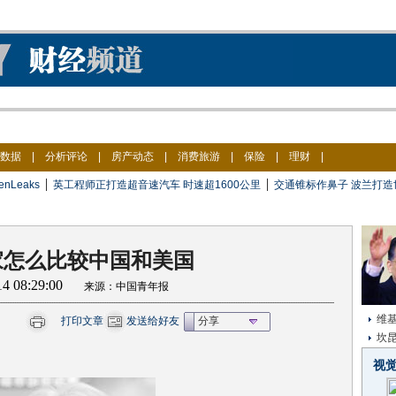
数据
|
分析评论
|
房产动态
|
消费旅游
|
保险
|
理财
|
|
|
Leaks
英工程师正打造超音速汽车 时速超1600公里
交通锥标作鼻子 波兰打造
家怎么比较中国和美国
-14 08:29:00
来源：中国青年报
维
打印文章
发送给好友
分享
坎
视