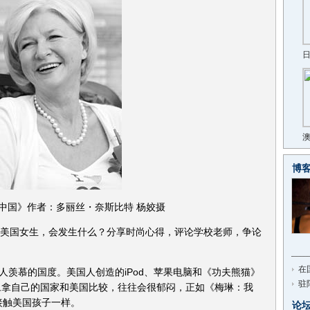
博
中国》作者：多丽丝・奈斯比特 杨姣摄
龄美国女生，会发生什么？分享时尚心得，评论学校老师，争论
在
人羡慕的国度。美国人创造的iPod、苹果电脑和《功夫熊猫》
驻
旦拿自己的国家和美国比较，往往会很郁闷，正如《梅琳：我
接触美国孩子一样。
论