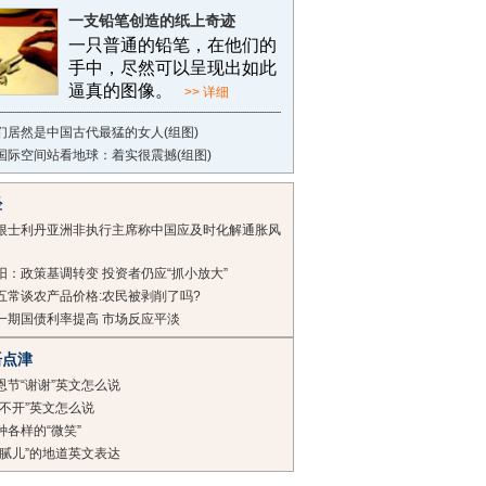
一支铅笔创造的纸上奇迹
一只普通的铅笔，在他们的
手中，尽然可以呈现出如此
逼真的图像。
>> 详细
们居然是中国古代最猛的女人(组图)
国际空间站看地球：着实很震撼(组图)
经
根士利丹亚洲非执行主席称中国应及时化解通胀风
阳：政策基调转变 投资者仍应“抓小放大”
五常谈农产品价格:农民被剥削了吗?
一期国债利率提高 市场反应平淡
语点津
恩节“谢谢”英文怎么说
想不开”英文怎么说
种各样的“微笑”
猫腻儿”的地道英文表达