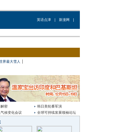
英语点津
|
新漫网
|
|
世界最大雪人
基解密
韩日美轮番军演
昆气候变化会议
全球可持续发展领袖论坛
觉