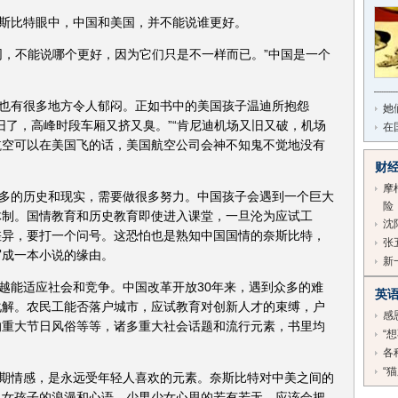
斯比特眼中，中国和美国，并不能说谁更好。
同，不能说哪个更好，因为它们只是不一样而已。”中国是一个
。
也有很多地方令人郁闷。正如书中的美国孩子温迪所抱怨
她
旧了，高峰时段车厢又挤又臭。”“肯尼迪机场又旧又破，机场
在
航空可以在美国飞的话，美国航空公司会神不知鬼不觉地没有
财
摩
多的历史和现实，需要做很多努力。中国孩子会遇到一个巨大
险
体制。国情教育和历史教育即使进入课堂，一旦沦为应试工
沈
差异，要打一个问号。这恐怕也是熟知中国国情的奈斯比特，
张
写成一本小说的缘由。
新
越能适应社会和竞争。中国改革开放30年来，遇到众多的难
英
化解。农民工能否落户城市，应试教育对创新人才的束缚，户
感
的重大节日风俗等等，诸多重大社会话题和流行元素，书里均
“
各
“
期情感，是永远受年轻人喜欢的元素。奈斯比特对中美之间的
。女孩子的浪漫和心语，少男少女心思的若有若无，应该会把