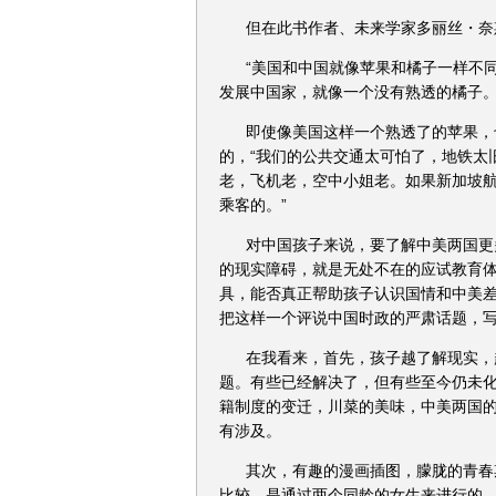
但在此书作者、未来学家多丽丝・奈
“美国和中国就像苹果和橘子一样不
发展中国家，就像一个没有熟透的橘子
即使像美国这样一个熟透了的苹果，
的，“我们的公共交通太可怕了，地铁太
老，飞机老，空中小姐老。如果新加坡
乘客的。”
对中国孩子来说，要了解中美两国更
的现实障碍，就是无处不在的应试教育
具，能否真正帮助孩子认识国情和中美
把这样一个评说中国时政的严肃话题，
在我看来，首先，孩子越了解现实，
题。有些已经解决了，但有些至今仍未
籍制度的变迁，川菜的美味，中美两国
有涉及。
其次，有趣的漫画插图，朦胧的青春
比较，是通过两个同龄的女生来进行的