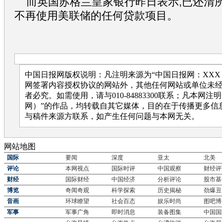
而英国苏格兰皇家银行昨日表示,已还清
不再使用美联储的任何贷款项目。
中国日报网版权说明：凡注明来源为“中国日报网：XXX
网签署内容授权协议的网站外，其他任何网站或单位未
者必究。如需使用，请与010-84883300联系；凡本网注
网）”的作品，均转载自其它媒体，目的在于传播更多信
与稿件来源方联系，如产生任何问题与本网无关。
网站地图
国际
要闻
深度
亚太
北美
评论
本网视点
国际时评
中国观察
财经评
财经
国际财经
中国经济
分析评论
股市基
博览
奇闻奇观
科学探索
历史揭秘
劲爆丑
音画
环球瞭望
社会百态
娱乐时尚
图吧博
军事
军事广角
即时消息
装备图集
中国国