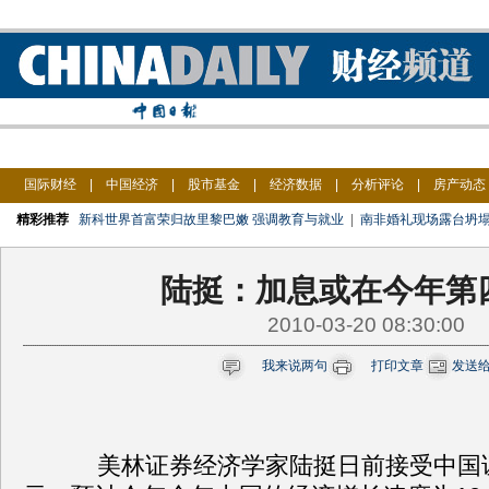
国际财经
|
中国经济
|
股市基金
|
经济数据
|
分析评论
|
房产动态
精彩推荐
新科世界首富荣归故里黎巴嫩 强调教育与就业
|
南非婚礼现场露台坍塌
陆挺：加息或在今年第
2010-03-20 08:30:00
我来说两句
打印文章
发送
美林证券经济学家陆挺日前接受中国