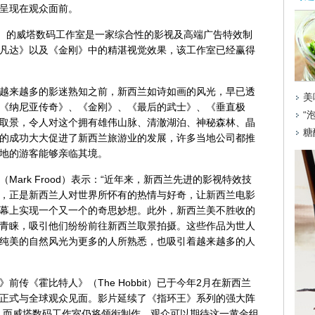
呈现在观众面前。
ton）的威塔数码工作室是一家综合性的影视及高端广告特效制
凡达》以及《金刚》中的精湛视觉效果，该工作室已经赢得
越来越多的影迷熟知之前，新西兰如诗如画的风光，早已透
《纳尼亚传奇》、《金刚》、《最后的武士》、《垂直极
取景，令人对这个拥有雄伟山脉、清澈湖泊、神秘森林、晶
的成功大大促进了新西兰旅游业的发展，许多当地公司都推
地的游客能够亲临其境。
ark Frood）表示：“近年来，新西兰先进的影视特效技
，正是新西兰人对世界所怀有的热情与好奇，让新西兰电影
幕上实现一个又一个的奇思妙想。此外，新西兰美不胜收的
青睐，吸引他们纷纷前往新西兰取景拍摄。这些作品为世人
纯美的自然风光为更多的人所熟悉，也吸引着越来越多的人
传《霍比特人》（The Hobbit）已于今年2月在新西兰
正式与全球观众见面。影片延续了《指环王》系列的强大阵
，而威塔数码工作室仍将领衔制作，观众可以期待这一黄金组