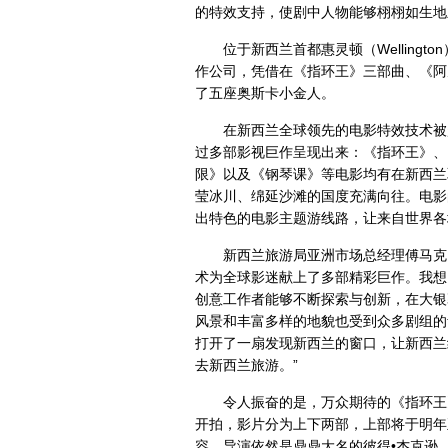
的特效支持，使剧中人物能够栩栩如生地
位于新西兰首都惠灵顿（Welling
作公司，凭借在《指环王》三部曲、《阿
了五座奥斯卡小金人。
在新西兰全球领先的电影特效技术被
过多部影视巨作呈现出来：《指环王》、
限》以及《钢琴课》等电影均有在新西兰
莹冰川、绵延沙滩的国度充满向往。电影
出特色的电影主题游线路，让来自世界各
新西兰旅游局亚洲市场总经理傅马克（M
术为全球影迷献上了多部精彩巨作。我想
创意工作者能够不断探索与创新，在大银
风景和丰富多样的地貌也受到众多剧组的
打开了一扇发现新西兰的窗口，让新西兰
去新西兰旅游。”
令人振奋的是，万众期待的《指环王》前
开拍，影片分为上下两部，上部将于明年
容，导演依然是鼎鼎大名的彼得•杰克逊