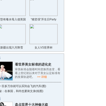
巨型有毒水母入侵英国
“猪坚强”开生日Party
新疆出现六月降雪
女人VS世界杯
客
看世界美女标准的进化史
审美标准会随着时间变换而改变，看
看上世纪初以来对于美女认定标准有
的发展轨迹吧。
>> 详细
一百多万你就可以买到会飞的汽车(图)
秘：在泰国，和尚也要刺文身(组图)
坛
盘点世界十大神偷大盗