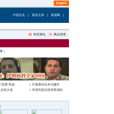
中国文化
|
英语点津
|
新漫网
|
离
|
“间谍”风波
巴基斯坦自杀式爆炸
兰总统大选
菲律宾新总统宣誓就职
觉