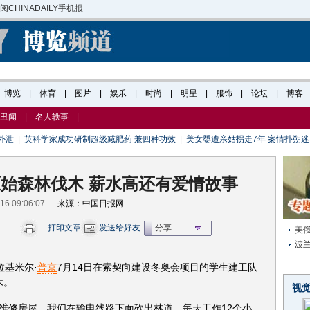
丑闻
|
名人轶事
|
外泄
|
英科学家成功研制超级减肥药 兼四种功效
|
美女婴遭亲姑拐走7年 案情扑朔迷
始森林伐木 薪水高还有爱情故事
-16 09:06:07
来源：中国日报网
打印文章
发送给好友
分享
美俄
波
基米尔·
普京
7月14日在索契向建设冬奥会项目的学生建工队
木。
视
维修房屋，我们在输电线路下面砍出林道，每天工作12个小