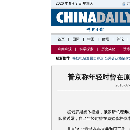
奇闻奇观
|
科学探索
|
历史揭秘
|
劲爆
精彩推荐
韩核电站遭雷击停运 当局否认核辐射
普京称年轻时曾在原
2010-07
据俄罗斯媒体报道，俄罗斯总理弗拉
队员透露，自己年轻时曾在原始森林伐
普京说：“我曾在科米共和国工作，