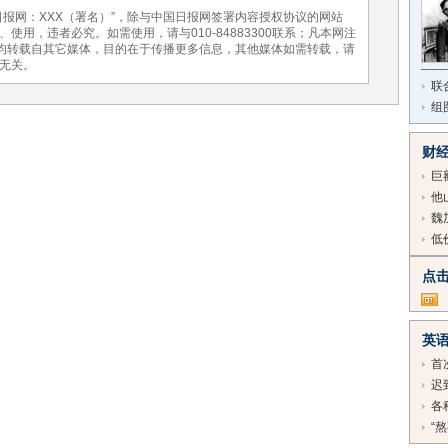
报网：XXX（署名）”，除与中国日报网签署内容授权协议的网站
用，违者必究。如需使用，请与010-84883300联系；凡本网注
，均转载自其它媒体，目的在于传播更多信息，其他媒体如需转载，请
无关。
联
组
财
巨
他
魏
低
点
英
首
迟
各
“