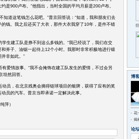
约是900卢布。”他指出，当时全国的平均月薪是200卢布。
不知道这笔钱怎么花吧。”普京回答说：“知道，我和朋友们去
半的钱。我之后还买了大衣，那件大衣我穿了10年，是件不错
的学生建工队是挣不到这么多钱的。“我已经说了，我们在交
要和斧子、油锯一起待上12个小时。我那时非常积极地进行锻
并非如此。”
否有爱情故事。“我不会掩饰在建工队发生的爱情，不过会另
京坦然回答。
博
运动员，在北京残奥会摘得链球项目的银牌，获得了应有的奖
运动员的汽车。普京当即承诺一定解决此事。
刘纯萍）
花
揭
论