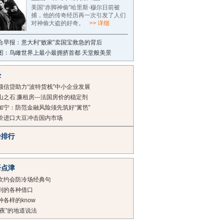
美国“赤脚神偷”哈里斯·穆尔日前被
捕，他的传奇经历再一次引发了人们
对神偷大盗的好奇。
>> 详细
合早报：意大利“败家”卖国宝救急的背后
图：鸟瞰世界上最小最拥挤首都 天堂般美景
经
额信贷助力“波特货栈”中小企业发展
山之石:廉租房---法国房价的稳定剂
加宁：防范金融风险须先筑好“篱笆”
价进口大豆冲击国内市场
击排行
语点津
次约会防冷场经典句
到的各种借口
种各样的know
熬夜”的地道说法