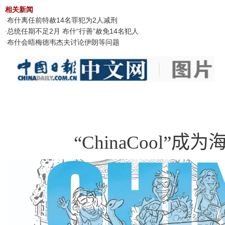
相关新闻
布什离任前特赦14名罪犯为2人减刑
·
总统任期不足2月 布什“行善”赦免14名犯人
·
布什会晤梅德韦杰夫讨论伊朗等问题
·