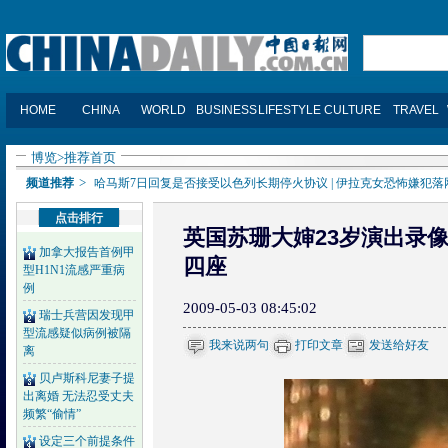
博览
>
推荐首页
>
频道推荐
哈马斯7日回复是否接受以色列长期停火协议
|
伊拉克女恐怖嫌犯落网
点击排行
英国苏珊大婶23岁演出录像
加拿大报告首例甲
四座
型H1N1流感严重病
例
2009-05-03 08:45:02
瑞士兵营因发现甲
型流感疑似病例被隔
我来说两句
打印文章
发送给好友
离
贝卢斯科尼妻子提
出离婚 无法忍受丈夫
频繁“偷情”
设定三个前提条件