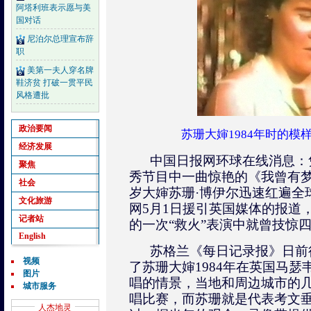
阿塔利班表示愿与美
国对话
尼泊尔总理宣布辞
职
美第一夫人穿名牌
鞋济贫 打破一贯平民
风格遭批
政治要闻
苏珊大婶1984年时的模
经济发展
中国日报网环球在线消息：
聚焦
秀节目中一曲惊艳的《我曾有梦
社会
岁大婶苏珊·博伊尔迅速红遍全
文化旅游
网5月1日援引英国媒体的报道
记者站
的一次“救火”表演中就曾技惊
English
苏格兰《每日记录报》日前
视频
了苏珊大婶1984年在英国马瑟
图片
唱的情景，当地和周边城市的
城市服务
唱比赛，而苏珊就是代表考文
人杰地灵