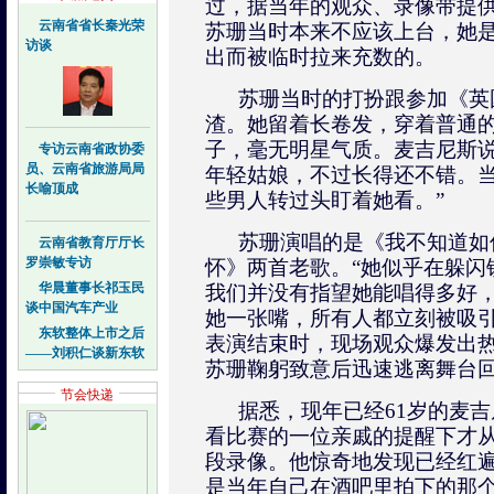
过，据当年的观众、录像带提供
云南省省长秦光荣
苏珊当时本来不应该上台，她
访谈
出而被临时拉来充数的。
苏珊当时的打扮跟参加《英
渣。她留着长卷发，穿着普通
子，毫无明星气质。麦吉尼斯说
专访云南省政协委
员、云南省旅游局局
年轻姑娘，不过长得还不错。
长喻顶成
些男人转过头盯着她看。”
苏珊演唱的是《我不知道如
云南省教育厅厅长
罗崇敏专访
怀》两首老歌。“她似乎在躲闪
华晨董事长祁玉民
我们并没有指望她能唱得多好，
谈中国汽车产业
她一张嘴，所有人都立刻被吸引
东软整体上市之后
表演结束时，现场观众爆发出
——刘积仁谈新东软
苏珊鞠躬致意后迅速逃离舞台
节会快递
据悉，现年已经61岁的麦
看比赛的一位亲戚的提醒下才
段录像。他惊奇地发现已经红
是当年自己在酒吧里拍下的那