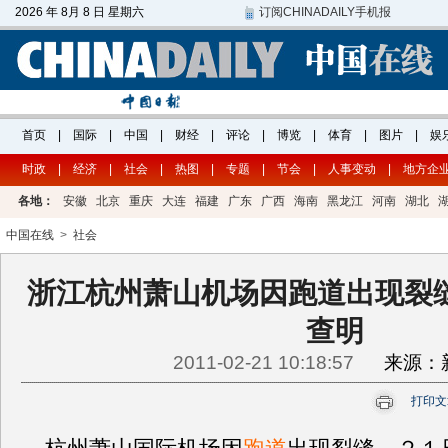
时政
|
经济
|
社会
|
热图
|
专题
|
节会
|
人事变动
|
地方企
各地：
安徽
北京
重庆
大连
福建
广东
广西
海南
黑龙江
河南
湖北
中国在线
>
社会
浙江杭州萧山机场因跑道出现裂缝
查明
2011-02-21 10:18:57
来源：
打印文