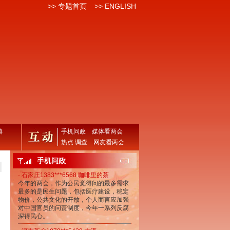
>> 专题首页
>> ENGLISH
典
手机问政
媒体看两会
热点 调查
网友看两会
手机问政
· 石家庄1383***6568 咖啡里的茶
今年的两会，作为公民觉得问的最多需求
最多的是民生问题，包括医疗建设，稳定
物价，公共文化的开放，个人而言应加强
对中国官员的问责制度，今年一系列反腐
深得民心。