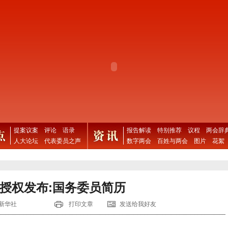
提案议案
评论
语录
报告解读
特别推荐
议程
两会辞
人大论坛
代表委员之声
数字两会
百姓与两会
图片
花絮
授权发布:国务委员简历
新华社
打印文章
发送给我好友