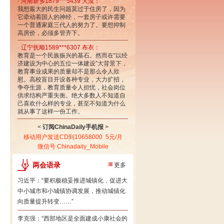
· 河南新乡1879***5439 大漠：
我想最大的民生问题莫过于住房了，因为
它牵动着国人的神经，一套房子或许需要
一个普通家庭三代人的努力了。要想抑制
高房价，必须多管齐下。
· 辽宁抚顺1589***6307 布衣：
教育是一个民族振兴的基石。然而在“以经
济建设为中心的五位一体建设”大背景下，
教育事业成果的质量却不是那么令人欣
慰。高校盲目开设各种专业，大力扩招，
争夺生源，教育质量令人担忧，社会岗位
供求结构严重失衡。绝大多数人不知道自
己喜欢什么样的专业，甚至不知道为什么
就从事了这样一份工作。
<
订阅ChinaDaily手机报
>
移动用户发送CD到10658000 5元/月
微信号 Chinadaily_Mobile
两会语录
更多
习近平：“要积极稳妥推进城镇化，促进大
中小城市和小城镇协调发展，推动城镇化
向质量提升转变……”
李克强：“西部地区是全面建成小康社会的