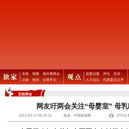
专稿
视频
海外看两会
提案议案
评论
语录
访谈
热词
记者手记
人大论坛
代表委员之声
百姓两会
网友吁两会关注“母婴室” 母
2013-03-12 08:19:31
来源：中国新闻网
打印文