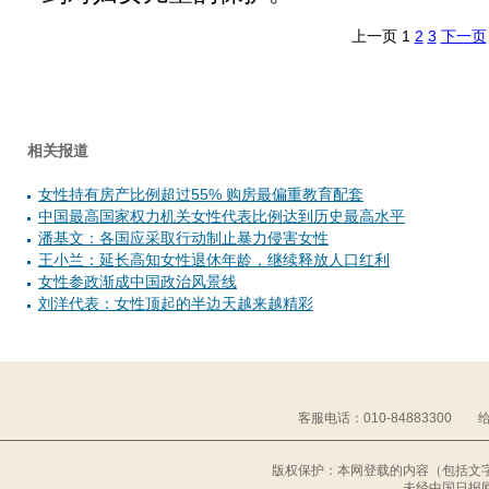
上一页
1
2
3
下一页
相关报道
女性持有房产比例超过55% 购房最偏重教育配套
中国最高国家权力机关女性代表比例达到历史最高水平
潘基文：各国应采取行动制止暴力侵害女性
王小兰：延长高知女性退休年龄，继续释放人口红利
女性参政渐成中国政治风景线
刘洋代表：女性顶起的半边天越来越精彩
客服电话：010-84883300 给中
版权保护：本网登载的内容（包括文
未经中国日报