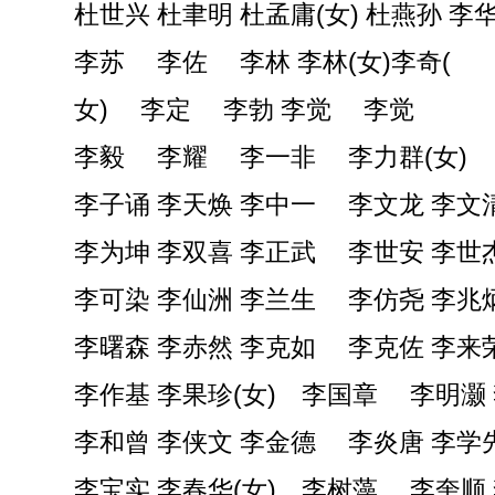
杜世兴 杜聿明 杜孟庸(女) 杜燕孙 李
李苏 李佐 李林 李林(女)李奇(
女) 李定 李勃 李觉 李觉
李毅 李耀 李一非 李力群(女)
李子诵 李天焕 李中一 李文龙 李文
李为坤 李双喜 李正武 李世安 李世
李可染 李仙洲 李兰生 李仿尧 李兆
李曙森 李赤然 李克如 李克佐 李来
李作基 李果珍(女) 李国章 李明灏
李和曾 李侠文 李金德 李炎唐 李学
李宝实 李春华(女) 李树藻 李奎顺