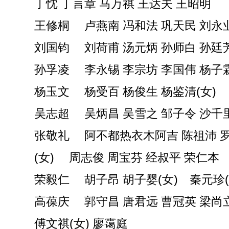
丁忱 丁言章 马万祺 王达夫 王昭明
王修桐 卢燕南 冯和法 巩天民 刘永
刘国钧 刘荷甫 汤元炳 孙师白 孙廷
孙孚凌 李永锡 李宗坊 李国伟 杨子
杨玉文 杨受百 杨俊生 杨鉴清(女)
吴志超 吴炳昌 吴雪之 邹子令 沙千
张敬礼 阿不都热衣木阿吉 陈祖沛 
(女) 周志俊 周宝芬 经叔平 荣仁本
荣毅仁 胡子昂 胡子婴(女) 秦元珍
高葆庆 郭守昌 唐君远 曹冠英 梁尚
傅文祺(女) 廖霭庭