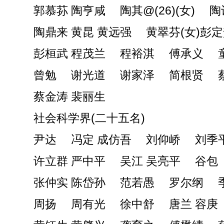
郭慕荪 陶亨咸 陶其@(26)(女) 
陶鼎来 黄昆 黄远强 黄翠芬(女)彭
彭桓武 程茂兰 程裕淇 傅承义 
曾勉 谢光道 谢家泽 简根贤 
蔡金涛 裴丽生
社会科学界(二十五名)
尹达 冯定 成仿吾 刘仰峤 刘季
许立群 严中平 吴江 吴亮平 谷包
张仲实 陈岱孙 范若愚 罗尔纲 
周扬 周有光 徐中舒 唐兰 容庚