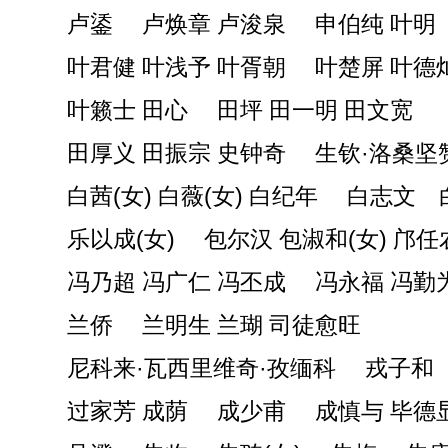
卢鋈 卢焕章 卢浚泉 申伯纯 叶明
叶君健 叶浅予 叶胥朝 叶楚屏 叶德
叶籁士 田心 田坪 田一明 田文宽
田厚义 田振宗 史钟奇 生钦·洛桑坚
白茜(女) 白薇(女) 白纪年 白志文 
乐以成(女) 包尔汉 包淑和(女) 邝任
冯乃超 冯广仁 冯丕成 冯永福 冯勤
兰侨 兰明生 兰瑚 司徒愈旺
尼科来·瓦西里维奇·孜缅科 戎子和 
过家芳 成荫 成少甫 成慎与 毕德