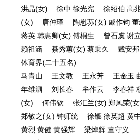
洪晶(女) 徐中 徐光宪 徐绍伯 高
(女) 唐仲璋 陶慰荪(女) 戚作钧 
蒋英 韩惠卿(女) 傅桐生 曾石虞 谢
赖祖涵 綦秀蕙(女) 蔡秉久 戴安邦
体育界(二十五名)
马青山 王文教 王永芳 王金玉 
年维泗 刘长春 牟作云 李春祥 
(女) 何伟钦 张汇兰(女) 郑凤荣(女
郑敏之(女) 钟师统 徐镳 徐英超 黄
黄烈 黄健 黄强辉 梁焯辉 董守义