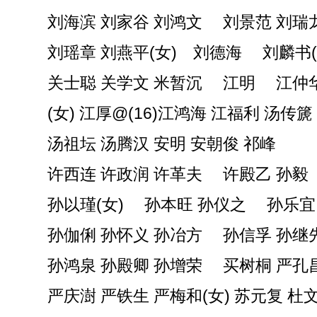
刘海滨 刘家谷 刘鸿文 刘景范 刘瑞
刘瑶章 刘燕平(女) 刘德海 刘麟书(
关士聪 关学文 米暂沉 江明 江仲
(女) 江厚@(16)江鸿海 江福利 汤传篪
汤祖坛 汤腾汉 安明 安朝俊 祁峰
许西连 许政润 许革夫 许殿乙 孙毅
孙以瑾(女) 孙本旺 孙仪之 孙乐宜
孙伽俐 孙怀义 孙冶方 孙信孚 孙继
孙鸿泉 孙殿卿 孙增荣 买树桐 严孔
严庆澍 严铁生 严梅和(女) 苏元复 杜