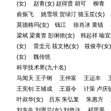
(女) 赵青(女) 赵得贤 胡可 柳青
俞振飞 姚雪垠 贺绿汀 骆玉笙(女)
莫德格玛(女) 钱江 徐肖冰 黄镇
梁斌 梁黄胄 彭俐侬(女) 韩起祥 喻
(女) 雷圭元 筱文艳(女) 筱俊亭(女
(女) 魏传统
科学技术界(九十名)
马闻天 王子纲 王仲富 王运丰 
王宪钊 王辅成 王遐令 计策 卢庆
叶叔华(女) 吕东 朱弘复 朱惠方
刘东生 刘恩兰(女) 刘曾达 祁思禹