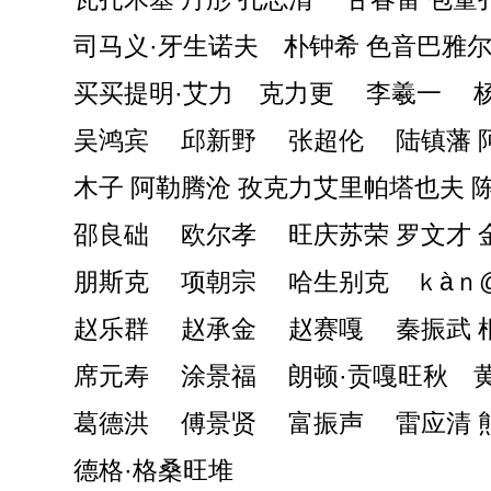
司马义·牙生诺夫 朴钟希 色音巴雅
买买提明·艾力 克力更 李羲一 杨
吴鸿宾 邱新野 张超伦 陆镇藩 
木子 阿勒腾沧 孜克力艾里帕塔也夫 
邵良础 欧尔孝 旺庆苏荣 罗文才 
朋斯克 项朝宗 哈生别克 ｋàｎ@(
赵乐群 赵承金 赵赛嘎 秦振武 
席元寿 涂景福 朗顿·贡嘎旺秋 黄
葛德洪 傅景贤 富振声 雷应清 
德格·格桑旺堆