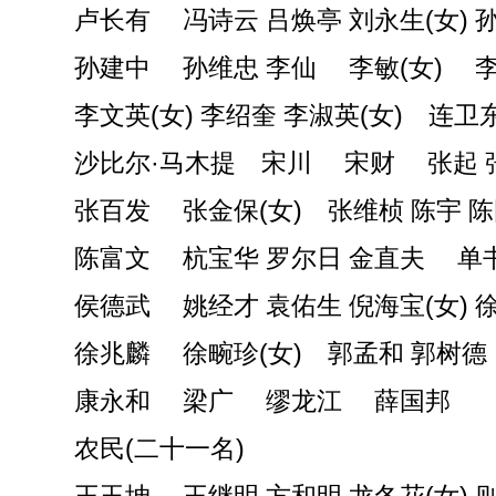
卢长有 冯诗云 吕焕亭 刘永生(女) 
孙建中 孙维忠 李仙 李敏(女) 
李文英(女) 李绍奎 李淑英(女) 连
沙比尔·马木提 宋川 宋财 张起 
张百发 张金保(女) 张维桢 陈宇 
陈富文 杭宝华 罗尔日 金直夫 单
侯德武 姚经才 袁佑生 倪海宝(女) 
徐兆麟 徐畹珍(女) 郭孟和 郭树
康永和 梁广 缪龙江 薛国邦
农民(二十一名)