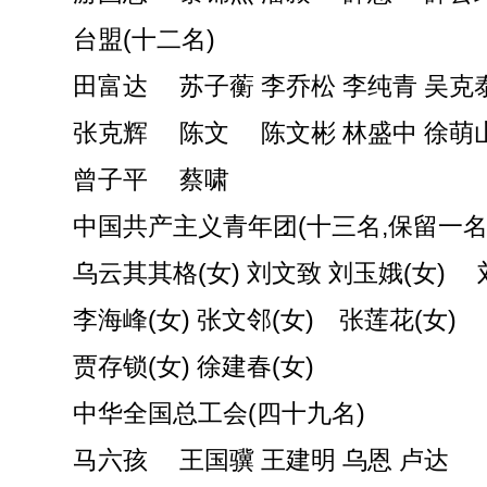
台盟(十二名)
田富达 苏子蘅 李乔松 李纯青 吴克
张克辉 陈文 陈文彬 林盛中 徐萌
曾子平 蔡啸
中国共产主义青年团(十三名,保留一名
乌云其其格(女) 刘文致 刘玉娥(女)
李海峰(女) 张文邻(女) 张莲花(女)
贾存锁(女) 徐建春(女)
中华全国总工会(四十九名)
马六孩 王国骥 王建明 乌恩 卢达