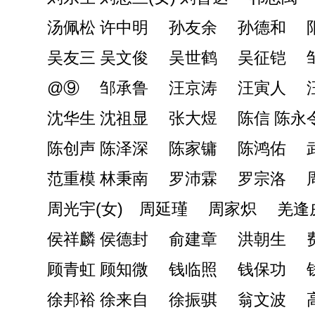
汤佩松 许中明 孙友余 孙德和 
吴友三 吴文俊 吴世鹤 吴征铠 
@⑨ 邹承鲁 汪京涛 汪寅人 
沈华生 沈祖显 张大煜 陈信 陈永
陈创声 陈泽深 陈家镛 陈鸿佑 
范重模 林秉南 罗沛霖 罗宗洛 
周光宇(女) 周延瑾 周家炽 羌
侯祥麟 侯德封 俞建章 洪朝生 
顾青虹 顾知微 钱临照 钱保功 
徐邦裕 徐来自 徐振骐 翁文波 