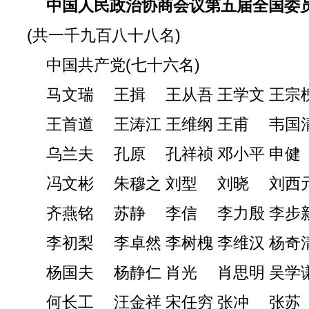
中国人民政治协商会议第五届全国委
(共一千九百八十八名)
中国共产党(七十六名)
马文瑞 王揖 王从吾 王学文 王宗
王首道 王涛江 王维纲 王甫 韦国
乌兰夫 孔原 孔祥祯 邓小平 申健
冯文彬 朱穆之 刘型 刘晓 刘西
齐燕铭 苏静 李信 李力殷 李步
李初梨 李卓然 李树槐 李维汉 杨奇
杨国夫 杨静仁 肖光 肖思明 吴学
何长工 汪金祥 宋任穷 张冲 张苏