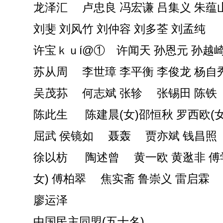
龙泽汇 卢忠良 冯宏谦 吕集义 朱蕴
刘斐 刘风竹 刘仲容 刘多荃 刘孟纯
许宝ｋｕí@① 许闻天 孙恩元 孙越崎
苏从周 李世璋 李平衡 李俊龙 杨自
吴茂荪 何志斌 张轸 张锡田 陈铁
陈此生 陈建晨(女)邵恒秋 罗西欧(
屈武 侯镜如 聂轰 贾亦斌 钱昌照
徐以枋 陶述曾 黄一欧 黄逖非 傅
女) 傅柏翠 焦实斋 鲁崇义 雷启霖
廖运泽
中国民主同盟(五十名)