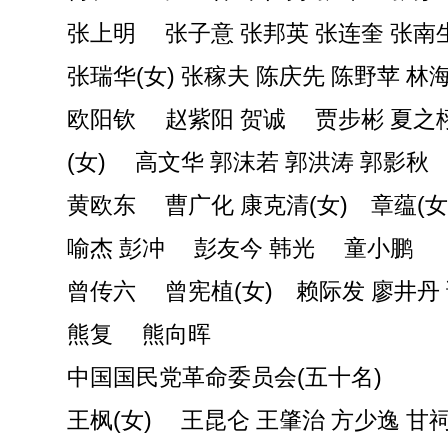
张上明 张子意 张邦英 张连奎 张南
张瑞华(女) 张稼夫 陈庆先 陈野苹 林
欧阳钦 赵紫阳 贺诚 贾步彬 夏之
(女) 高文华 郭沫若 郭洪涛 郭影秋
黄欧东 曹广化 康克清(女) 章蕴(女
喻杰 彭冲 彭友今 韩光 童小鹏
曾传六 曾宪植(女) 赖际发 廖井丹
熊复 熊向晖
中国国民党革命委员会(五十名)
王枫(女) 王昆仑 王肇治 方少逸 甘