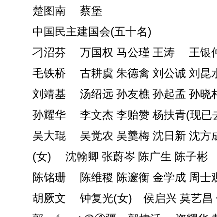
楚图南 蔡堡
中国民主建国会(五十名)
刁沼芬 万国权 马公瑾 王涛 王银
毛铁桥 古耕虞 朱德禽 刘公诚 刘昆
刘靖基 汤绍远 孙友樵 孙起孟 孙晓
孙耀华 李文杰 李贻赞 杨扶青(现已
吴大琨 吴觉农 吴羹梅 沈日新 沈方
(女) 沈翰卿 张蔚岑 陈广生 陈子彬
陈铭珊 陈维稷 陈邃衡 金学成 周士
胡厥文 钟复光(女) 侯启兴 莫艺昌