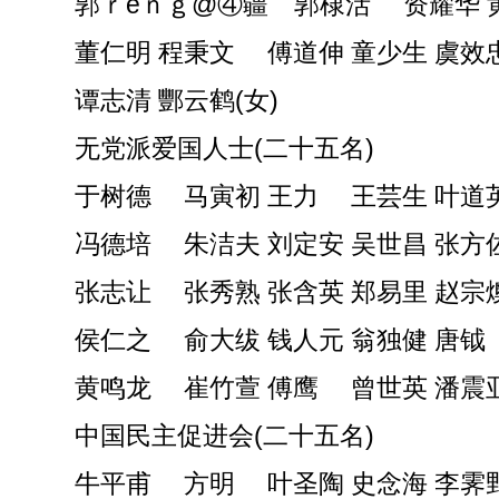
郭ｒéｎｇ@④疆 郭棣活 资耀华 
董仁明 程秉文 傅道伸 童少生 虞效
谭志清 酆云鹤(女)
无党派爱国人士(二十五名)
于树德 马寅初 王力 王芸生 叶道
冯德培 朱洁夫 刘定安 吴世昌 张方
张志让 张秀熟 张含英 郑易里 赵宗
侯仁之 俞大绂 钱人元 翁独健 唐钺
黄鸣龙 崔竹萱 傅鹰 曾世英 潘震
中国民主促进会(二十五名)
牛平甫 方明 叶圣陶 史念海 李霁