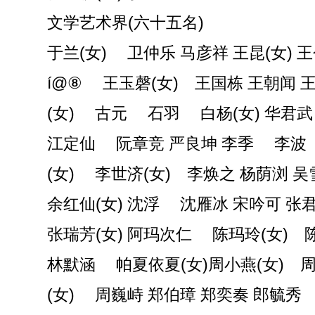
文学艺术界(六十五名)
于兰(女) 卫仲乐 马彦祥 王昆(女) 
í@⑧ 王玉磬(女) 王国栋 王朝闻 
(女) 古元 石羽 白杨(女) 华君武
江定仙 阮章竞 严良坤 李季 李波
(女) 李世济(女) 李焕之 杨荫浏 吴
余红仙(女) 沈浮 沈雁冰 宋吟可 张
张瑞芳(女) 阿玛次仁 陈玛玲(女) 
林默涵 帕夏依夏(女)周小燕(女) 
(女) 周巍峙 郑伯璋 郑奕奏 郎毓秀