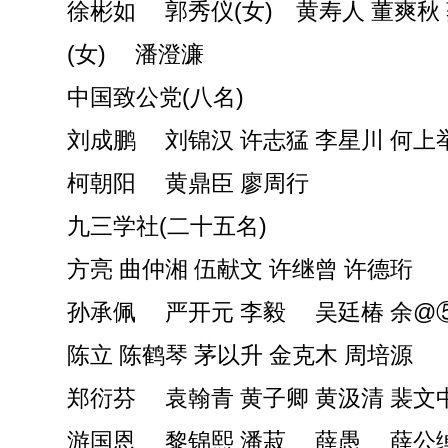
徐彬如 郭秀仪(女) 黄寿人 董爽秋
(女) 潘澄濂
中国致公党(八名)
刘成鹏 刘锦汉 许志猛 李星川 何上
柯朝阳 黄鼎臣 廖周行
九三学社(二十五名)
方亮 曲仲湘 伍献文 许继曾 许德珩
孙承佩 严开元 李毅 吴廷椿 余@
陈立 陈鹤琴 茅以升 金克木 周培源
郑衍芬 袁翰青 黄子卿 黄汲清 裴文
游国恩 黎锦熙 潘菽 薛愚 薛公