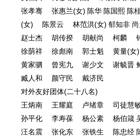
张孝骞 张惠兰(女) 陈华 陈国熙 陈
(女) 陈景云 林范洪(女) 郁知非 
赵士杰 胡传揆 胡献尚 柯麟 
徐荫祥 徐彪南 郭士魁 黄量(女)
黄家驷 曾宪九 谢少文 谢毓晋 
臧人和 颜守民 戴济民
对外友好团体(二十八名)
王炳南 王耀庭 卢绪章 司徒慧
孙平化 李寿葆 杨公素 杨伯箴 
汪名震 张化东 张铁生 陈忠经 