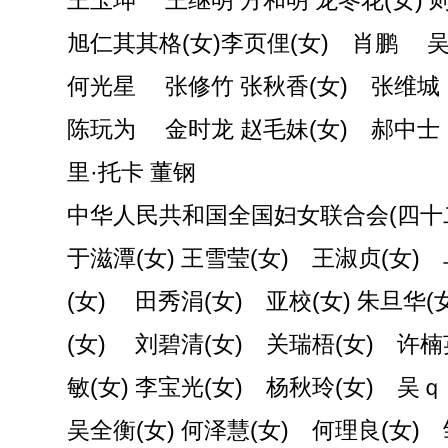
王玉坤 王继明 方和明 龙冬花(女) 
旭仁其其格(女)李页俚(女) 肖鹏 
何光星 张修竹 张秋香(女) 张维
陈玩为 金时龙 赵毛妹(女) 郝中
里·托卡 董钢
中华人民共和国全国妇女联合会(四十
于滋潭(女) 王雪莹(女) 王淑贞(女)
(女) 田秀涓(女) 亚校(女) 朱旦华(女
(女) 刘碧清(女) 关瑞梧(女) 许楠
敏(女) 李宝光(女) 杨秋玲(女) 吴ｑ
吴全衡(女) 何泽慧(女) 何理良(女) 