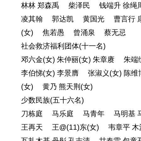
林林 郑森禹 柴泽民 钱端升 徐绳
凌其翰 郭达凯 黄国光 曹言行 
(女) 焦若愚 曾涌泉 蔡无忌
社会救济福利团体(十一名)
邓六金(女) 朱仲丽(女) 朱章赓 朱端绶
李伯悌(女) 李景膺 张淑义(女) 陈维
(女) 黄乃 熊天荆(女)
少数民族(五十六名)
刀栋庭 马乐庭 马青年 马明基 
王再天 王@(11)东(女) 韦章平 
瓦扎木基 丹彤 孔志清 甘春雷 包童