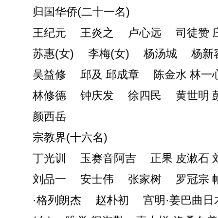
归国华侨(二十一名)
王纪元 王炎之 卢心远 司徒赞 
苏惠(女) 李梅(女) 杨汤城 杨新
吴益修 邱及 邱成章 陈金水 林一
林修德 钟庆发 徐四民 黄世明 
颜西岳
宗教界(十六名)
丁光训 玉赛音阿吉 正果 皮漱石 
刘品一 安士伟 张家树 罗冠宗 
·格列朗杰 赵朴初 宫明·姜巴曲日