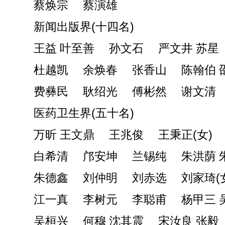
蔡焕宗 蔡演雄
新闻出版界(十四名)
王益 叶至善 孙文石 严文井 苏星
杜越凯 余焕春 张香山 陈翰伯 
费彝民 耿绍光 傅彬然 谢文清
医药卫生界(五十名)
万昕 王文鼎 王兆俊 王秉正(女)
白希清 邝安坤 兰锡纯 朱洪荫 
朱德鑫 刘仲明 刘赤选 刘家琦(女
江一真 李树元 李聪甫 杨甲三 
吴桓兴 何穆 沈其震 宋汝良 张毅