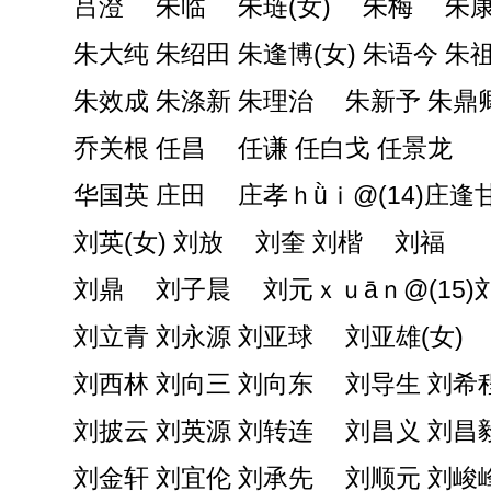
吕澄 朱临 朱琏(女) 朱梅 朱
朱大纯 朱绍田 朱逢博(女) 朱语今 朱
朱效成 朱涤新 朱理治 朱新予 朱鼎
乔关根 任昌 任谦 任白戈 任景龙
华国英 庄田 庄孝ｈǜｉ@(14)庄逢
刘英(女) 刘放 刘奎 刘楷 刘福
刘鼎 刘子晨 刘元ｘｕāｎ@(15)
刘立青 刘永源 刘亚球 刘亚雄(女)
刘西林 刘向三 刘向东 刘导生 刘希
刘披云 刘英源 刘转连 刘昌义 刘昌
刘金轩 刘宜伦 刘承先 刘顺元 刘峻