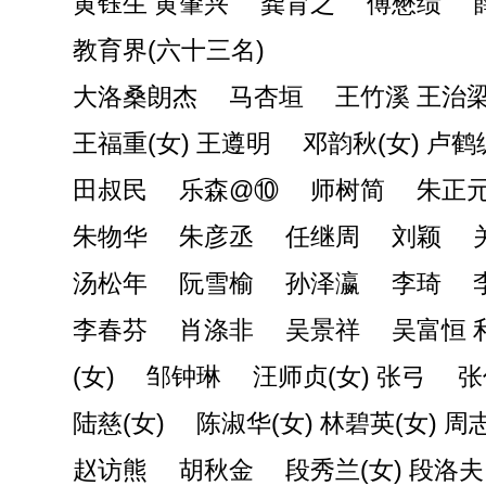
黄钰生 黄肇兴 龚育之 傅懋绩 
教育界(六十三名)
大洛桑朗杰 马杏垣 王竹溪 王治
王福重(女) 王遵明 邓韵秋(女) 卢鹤
田叔民 乐森@⑩ 师树简 朱正元
朱物华 朱彦丞 任继周 刘颖 
汤松年 阮雪榆 孙泽瀛 李琦 
李春芬 肖涤非 吴景祥 吴富恒 
(女) 邹钟琳 汪师贞(女) 张弓 
陆慈(女) 陈淑华(女) 林碧英(女) 周
赵访熊 胡秋金 段秀兰(女) 段洛夫