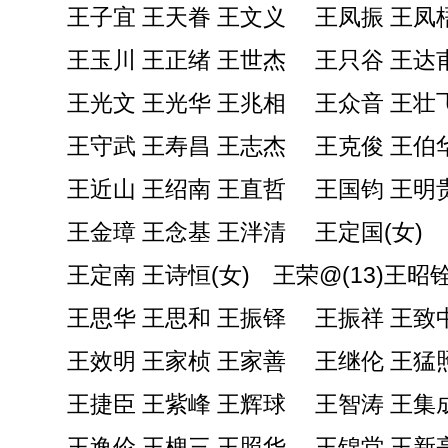
王子宜 王天眷 王文义 王凤振 王凤
王玉川 王正绪 王世杰 王只谷 王达
王光文 王光华 王兆相 王众音 王壮
王守武 王寿昌 王志杰 王克俊 王伯
王近山 王绍南 王直哲 王国钧 王明
王金璋 王念基 王泮清 王定国(女)
王定南 王诗恒(女) 王荣@(13)王昭
王思华 王思和 王振铎 王振祥 王致
王效明 王家桢 王家善 王继伦 王猛
王捷臣 王紫峰 王辉球 王智涛 王集
王逸伦 王槐三 王照华 王锦堂 王新