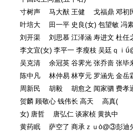
寸树声 马大猷 王健 戈福鼎 邓初
叶培大 田一平 史良(女) 包望敏 冯
刘开渠 刘思慕 江泽涵 寿进文 杜任
李文宜(女) 李平一 李瘦枝 吴廷ｑｉǘ
吴克清 余冠英 谷霁光 张乔啬 张毕
陈中凡 林仲易 林亨元 罗涵先 金岳
周新民 胡毅 胡愈之 闻家驷 费孝
贺麟 顾敬心 钱伟长 高天 高真(
女) 唐哲 唐弘仁 谈家桢 黄执中
黄药眠 萨空了 商承ｚｕò@③彭迪