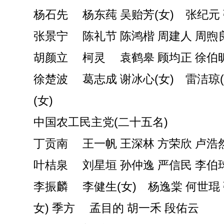
杨石先 杨东莼 吴贻芳(女) 张纪元
张景宁 陈礼节 陈鸿楷 周建人 周煦
胡颜立 柯灵 袁鹤皋 顾均正 徐伯
徐楚波 葛志成 谢冰心(女) 雷洁琼
(女)
中国农工民主党(二十五名)
丁贡南 王一帆 王深林 方荣欣 卢浩
叶桔泉 刘星垣 孙仲逸 严信民 李伯
李振麟 李健生(女) 杨逸棠 何世琨 
女) 季方 孟目的 胡一禾 段佑云