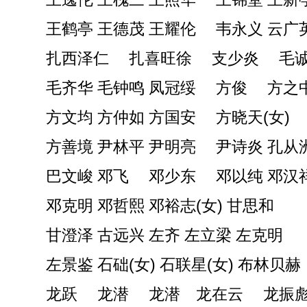
王鹤亭 王德茂 王耀伦 韦永义 云广
扎西泽仁 扎喜旺徐 支少炎 毛诚
毛齐华 毛钟鸣 凤冠绥 方俊 方之
方文均 方仲如 方国安 方晓天(女)
方善境 尹林平 尹明亮 尹诗炎 孔从
巴文峻 邓飞 邓少东 邓以纯 邓汉
邓克明 邓哲熙 邓裕志(女) 甘思和
甘澄泽 古远兴 左齐 左立梁 左克明
左景鉴 石础(女) 石联星(女) 布林贝
龙跃 龙潜 龙潜 龙在云 龙振彪