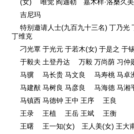
(女) 唯觉 阎迦勒 嘉木样·洛桑久美
吉尼玛
特别邀请人士(九百九十三名) 丁乃光
丁维克
刁光覃 于光元 于若木(女) 于是之 于
于毅夫 土登丹达 万毅 万尚荫 习仲
马骥 马长贵 马文良 马寿桃 马卓
马建猷 马树良 马彦良 马海德 马湘
马镇西 马德钟 王中 王序 王良
王录 王植 王岳 王斌 王衡
王曙 王一知(女) 王人美(女) 王大