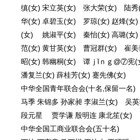
缜(女) 宋立英(女) 张大荣(女) 陆
华(女) 卓碧玉(女) 罗琼(女) 赵烽(女
(女) 姚淑平(女) 秦怡(女) 高璐(女
范(女) 黄甘英(女) 曹冠群(女) 崔美
昭(女) 韩幽桐(女) 谭ｊǐｎｇ@⑦宪(
潘复兰(女) 薛桂芳(女) 蹇先佛(女)
中华全国青年联合会(十名,保留一名)
马季 朱锦多 孙家昶 李淑兰(女) 吴
段元星 贾学谦 殷明连 康北笙(女)
中华全国工商业联合会(五十名)