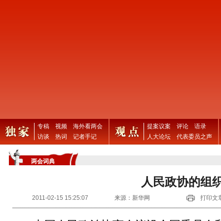
专稿
视频
海外看两会
提案议案
评论
语录
访谈
热词
记者手记
人大论坛
代表委员之声
两会词典
人民政协的组
2011-02-15 15:25:07
来源：新华网
打印文