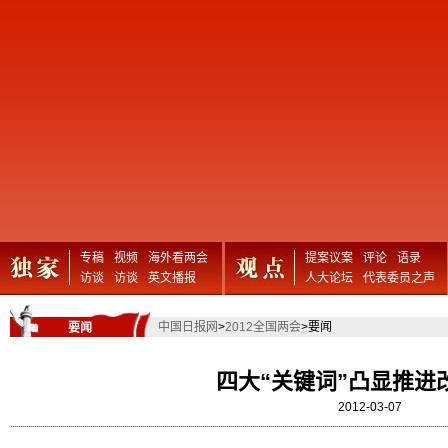
专稿
视频
海外看两会
提案议案
评论
语录
访谈
访谈
英文播报
人大论坛
代表委员之声
中国日报网
>
2012全国两会
>要闻
要闻
四大“关键词”凸显推进
2012-03-07