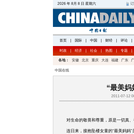
时政
|
经济
|
社会
|
热图
|
专题
|
各地：
安徽
北京
重庆
大连
福建
广东
中国在线
“最美妈
2011-07-12
对生命的敬畏和尊重，原是一切真、
连日来，接抱坠楼女童的“最美妈妈