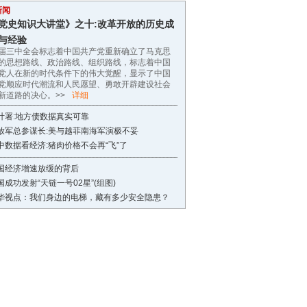
新闻
党史知识大讲堂》之十:改革开放的历史成
与经验
届三中全会标志着中国共产党重新确立了马克思
的思想路线、政治路线、组织路线，标志着中国
党人在新的时代条件下的伟大觉醒，显示了中国
党顺应时代潮流和人民愿望、勇敢开辟建设社会
新道路的决心。>>
详细
计署:地方债数据真实可靠
放军总参谋长:美与越菲南海军演极不妥
中数据看经济:猪肉价格不会再“飞”了
国经济增速放缓的背后
国成功发射“天链一号02星”(组图)
华视点：我们身边的电梯，藏有多少安全隐患？