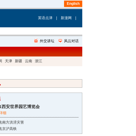
圳
天津
新疆
云南
浙江
讯
题
11西安世界园艺博览会
详细
焦南方洪涝灾害
焦京沪高铁