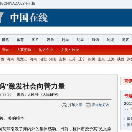
节会
|
人事变动
|
地方企业
|
文化 • 旅游
|
广西
海南
黑龙江
河南
湖北
湖南
吉林
江苏
辽宁
四川
山东
上海
陕西
深
商
妈”激发社会向善力量
 08:38:26
来源：人民网-《人民日报》
专
20
打印文章
发送给好友
>>
善、美的根本
聚
聚
”吴菊萍引发了海内外的集体感动。日前，杭州市授予其“见义勇