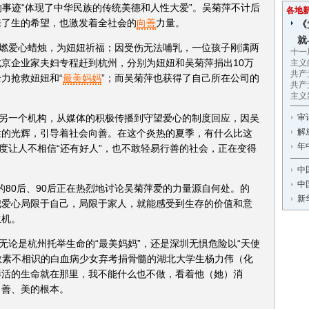
的事迹“体现了中华民族的传统美德和人性大爱”。吴菊萍不计后
各地
来了生的希望，也激发着全社会的
向善
力量。
《
就
燃爱心蜡烛，为妞妞祈福；因受伤无法哺乳，一位孩子刚满两
十一
京企业家夫妇专程赶到杭州，分别为妞妞和吴菊萍捐出10万
主义
共产
力抢救妞妞和“
最美妈妈
”；而吴菊萍也获得了自己所在公司的
共产
主义
另一个机构，从媒体的积极传播到守望爱心的制度回应，因吴
审
解
性的光辉，引导着社会向善。在这个炎热的夏季，有什么比这
年
一度让人不相信“还有好人”，也不敢轻易行善的社会，正在变得
中
中
的80后、90后正在热烈地讨论吴菊萍爱的力量源自何处。的
新
把爱心局限于自己，局限于家人，就能感受到生存的价值和意
生机。
无论是杭州托举生命的“最美妈妈”，还是深圳无惧危险以“天使
救素不相识的白血病少女弃考捐骨髓的湖北大学生杨力伟（化
鲜活的生命就在那里，我不能什么也不做，看着他（她）消
、善、美的根本。