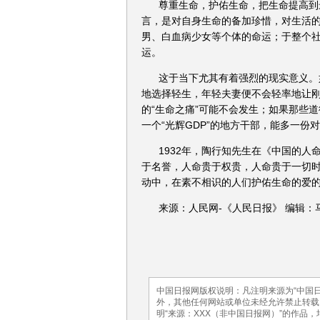
尊重生命，护佑生命，把生命提高到
言，是对自身生命的备加珍惜，对生活
男、白血病少女等个体的命运；于整个
运。
这于当下尤其有着强烈的现实意义。
地选择轻生，年轻夫妻便不会轻率地让刚
的“生命之痛”可能不会发生；如果那些
一个“光辉GDP”的地方干部，能多一
1932年，陶行知先生在《中国的
于名誉，人命贵于权贵，人命贵于一切时
动中，在素不相识的人们护佑生命的爱
来源：人民网-《人民日报》 编辑：
中国日报网版权说明：凡注明来源为“中国日
外，其他任何网站或单位未经允许禁止转载、使
明“来源：XXX（非中国日报网）”的作品