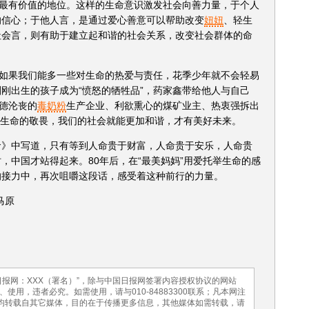
最有价值的地位。这样的生命意识激发社会向善力量，于个人
的信心；于他人言，是通过爱心善意可以帮助改变
妞妞
、轻生
社会言，则有助于建立起和谐的社会关系，改变社会群体的命
如果我们能多一些对生命的热爱与责任，花季少年就不会轻易
刚出生的孩子成为“愤怒的牺牲品”，药家鑫带给他人与自己
道德沦丧的
毒奶粉
生产企业、利欲熏心的煤矿业主、热衷强拆出
份对生命的敬畏，我们的社会就能更加和谐，才有美好未来。
人命》中写道，只有等到人命贵于财富，人命贵于安乐，人命贵
，中国才站得起来。80年后，在“最美妈妈”用爱托举生命的感
的接力中，再次咀嚼这段话，感受着这种前行的力量。
马原
报网：XXX（署名）”，除与中国日报网签署内容授权协议的网站
用，违者必究。如需使用，请与010-84883300联系；凡本网注
，均转载自其它媒体，目的在于传播更多信息，其他媒体如需转载，请