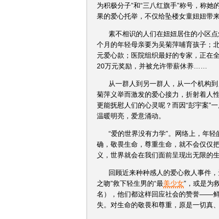
为积极分子”和“三八红旗手”称号，称她
果的爱心托举，不仅给坠楼女童妞妞带
素不相识的人们在妞妞居住的小区点
个月的年轻母亲要为吴菊萍哺育孩子；北
元爱心款；医院组织最好的专家，正在全
20万元奖励，并被允许带薪休养……
从一群人到另一群人，从一个机构到
菊萍义举而激发的爱心接力，折射着人
更能抚慰人们的心灵呢？而因“彭宇案”
温暖明亮，爱意涌动。
“爱的世界没有力学”。网络上，年轻
确，敬畏生命，尊重生命，就不会仅仅
义，世界就会在我们面前呈现出无限的
回顾近来种种感人的爱心救人事件，
之吻”救下轻生男的“最
美少女
”，或是为
名），他们都这样回应社会的赞誉——
失。对生命的敬畏和尊重，原是一切真