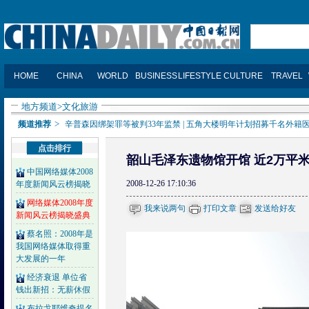
地方频道
>
文化旅游
>
频道推荐
辛普森因绑架罪等被判33年监禁
|
五角大楼明年计划招募千名外籍
点击排行
韶山毛泽东遗物馆开馆 近2万平
中国网络媒体2008
2008-12-26 17:10:36
年度新闻风云榜揭晓
网络媒体2008年度
我来说两句
打印文章
发送给好友
新闻风云榜揭晓盛典
蔡名照：2008年是
我国网络媒体取得重
大发展的一年
经济衰退 单位省
钱出新招：无薪休假
布拉戈耶维奇提名