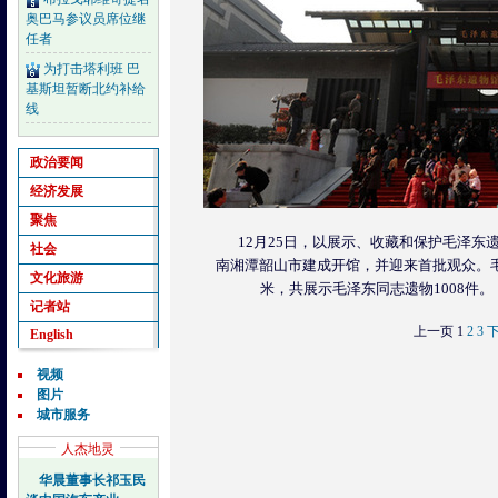
奥巴马参议员席位继
任者
为打击塔利班 巴
基斯坦暂断北约补给
线
政治要闻
经济发展
聚焦
12月25日，以展示、收藏和保护毛泽东
社会
南湘潭韶山市建成开馆，并迎来首批观众。毛
文化旅游
米，共展示毛泽东同志遗物1008件
记者站
上一页
1
2
3
English
视频
图片
城市服务
人杰地灵
华晨董事长祁玉民